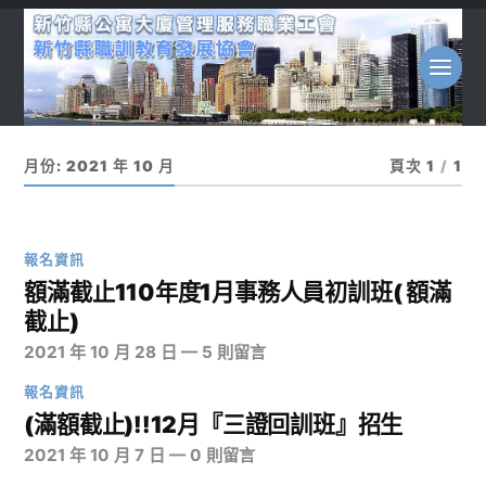
月份:
2021 年 10 月
頁次 1
/
1
報名資訊
額滿截止110年度1月事務人員初訓班( 額滿
截止)
2021 年 10 月 28 日
—
5 則留言
報名資訊
(滿額截止)!!12月『三證回訓班』招生
2021 年 10 月 7 日
—
0 則留言