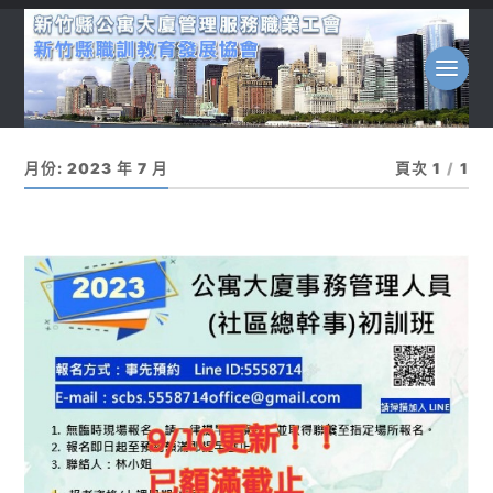
月份:
2023 年 7 月
頁次 1
/
1