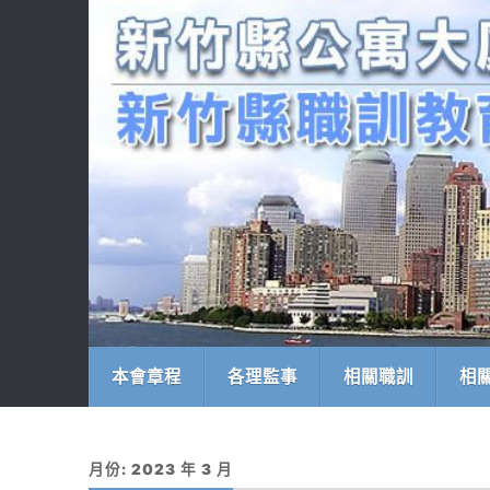
本會章程
各理監事
相關職訓
相
月份:
2023 年 3 月