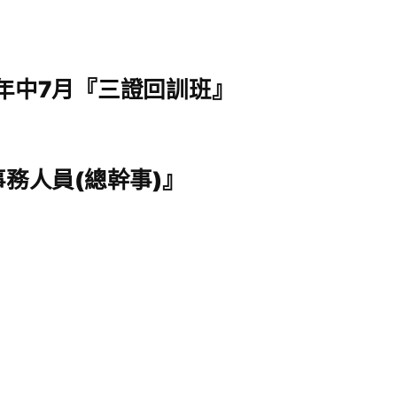
年度年中7月『三證回訓班』
『事務人員(總幹事)』