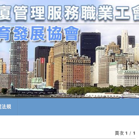
關法規
頁次 1
/
1