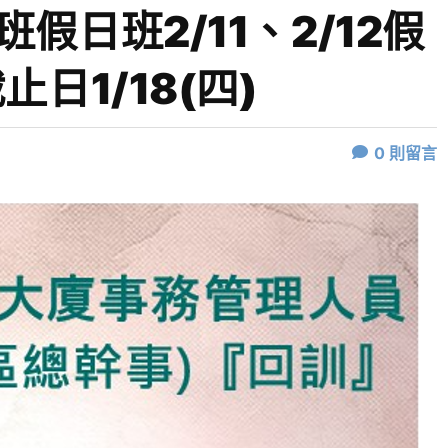
假日班2/11、2/12假
日1/18(四)
0
則留言