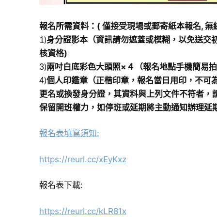
報名所需資料：( 僅接受現場或郵寄紙本報名, 無線
1)
身分證影本（資訊請勿遮蓋或模糊，以免送交
核資格)
3)
兩吋白底彩色大頭照×４（報名地點手機簡易
4)
個人印鑑章（正楷印章，報名當日用印，不可
更名或換發身分證，其資料與上列文件不符者，
保留開班權力，如停班或延期將主動通知辦理延
報名表填寫須知:
https://reurl.cc/xEyKxz
報名表下載:
https://reurl.cc/kLR81x