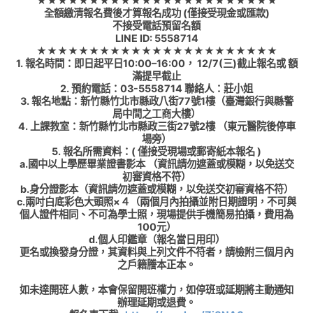
★★★★★★★★★★★★★★★★★★★★★★★
全額繳清報名費後才算報名成功 (僅接受現金或匯款)
不接受電話預留名額
LINE ID: 5558714
★★★★★★★★★★★★★★★★★★★★★★★
1. 報名時間：即日起平日10:00–16:00， 12/7(三)截止報名或 額
滿提早截止
2. 預約電話：03-5558714 聯絡人：莊小姐
3. 報名地點：新竹縣竹北市縣政八街77號1樓（臺灣銀行與縣警
局中間之工商大樓）
4. 上課教室：新竹縣竹北市縣政三街27號2樓 （東元醫院後停車
場旁）
5. 報名所需資料：( 僅接受現場或郵寄紙本報名 )
a.國中以上學歷畢業證書影本 （資訊請勿遮蓋或模糊，以免送交
初審資格不符）
b.身分證影本（資訊請勿遮蓋或模糊，以免送交初審資格不符）
c.兩吋白底彩色大頭照×４（兩個月內拍攝並附日期證明，不可與
個人證件相同、不可為學士照，現場提供手機簡易拍攝，費用為
100元）
d.個人印鑑章（報名當日用印）
更名或換發身分證，其資料與上列文件不符者，請檢附三個月內
之戶籍謄本正本。
如未達開班人數，本會保留開班權力，如停班或延期將主動通知
辦理延期或退費。