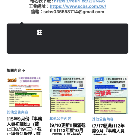
報名表下載 :
https://reurl.cc/Zj0NA6
工會網址：
https://www.scbs.com.tw/
信箱：scbs035558714@gmail.com
莊
相關內容 →
其他公告內容
115年9月份『事務
其他公告內容
其他公告內容
人員初訓班』 (截
(9/10更新!!額滿截
(7/17額滿)112年
止日8/19(三)，截
止!!)112年度10月
度9月『事務人員
止後無法受理、額