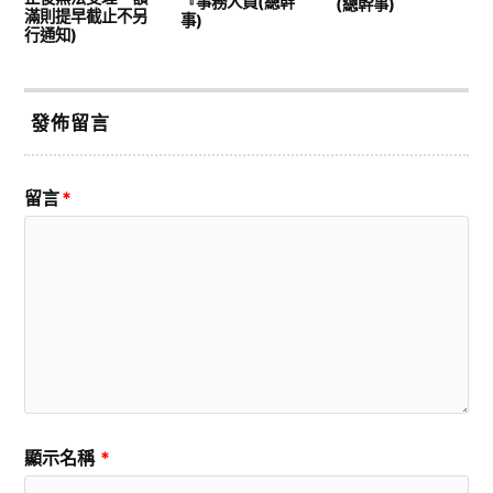
『事務人員(總幹
(總幹事)
滿則提早截止不另
事)
行通知)
發佈留言
留言
*
顯示名稱
*