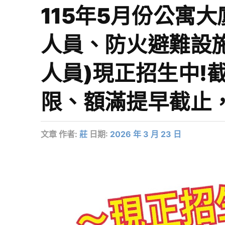
115年5月份公寓大
人員、防火避難設
人員)現正招生中!截
限、額滿提早截止
文章
作者:
莊
日期:
2026 年 3 月 23 日